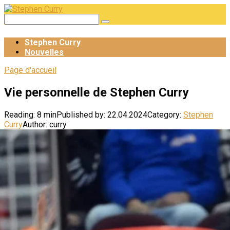
Skip
to
Search:
content
Stephen Curry
Nouvelles
Page d'accueil
Vie personnelle de Stephen Curry
Reading:
8 min
Published by:
22.04.2024
Category:
Stephen
Curry
Author:
curry