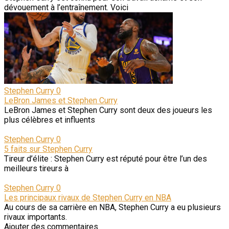
dévouement à l’entraînement. Voici
Stephen Curry
0
LeBron James et Stephen Curry
LeBron James et Stephen Curry sont deux des joueurs les
plus célèbres et influents
Stephen Curry
0
5 faits sur Stephen Curry
Tireur d’élite : Stephen Curry est réputé pour être l’un des
meilleurs tireurs à
Stephen Curry
0
Les principaux rivaux de Stephen Curry en NBA
Au cours de sa carrière en NBA, Stephen Curry a eu plusieurs
rivaux importants.
Ajouter des commentaires