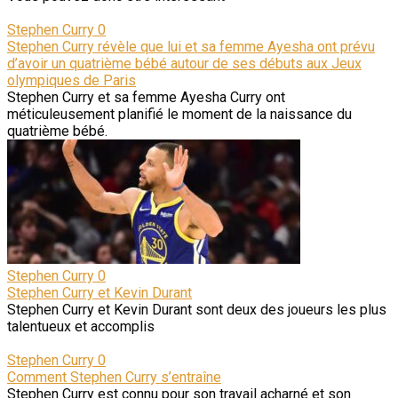
Stephen Curry
0
Stephen Curry révèle que lui et sa femme Ayesha ont prévu
d’avoir un quatrième bébé autour de ses débuts aux Jeux
olympiques de Paris
Stephen Curry et sa femme Ayesha Curry ont
méticuleusement planifié le moment de la naissance du
quatrième bébé.
Stephen Curry
0
Stephen Curry et Kevin Durant
Stephen Curry et Kevin Durant sont deux des joueurs les plus
talentueux et accomplis
Stephen Curry
0
Comment Stephen Curry s’entraîne
Stephen Curry est connu pour son travail acharné et son