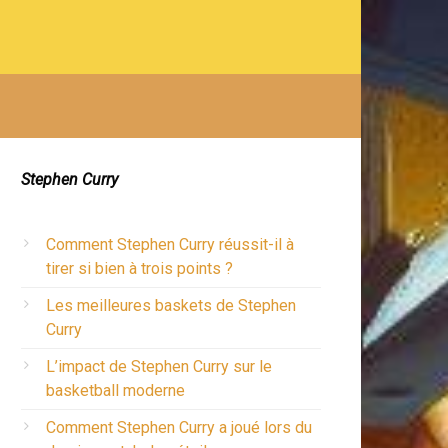
Stephen Curry
Comment Stephen Curry réussit-il à
tirer si bien à trois points ?
Les meilleures baskets de Stephen
Curry
L’impact de Stephen Curry sur le
basketball moderne
Comment Stephen Curry a joué lors du