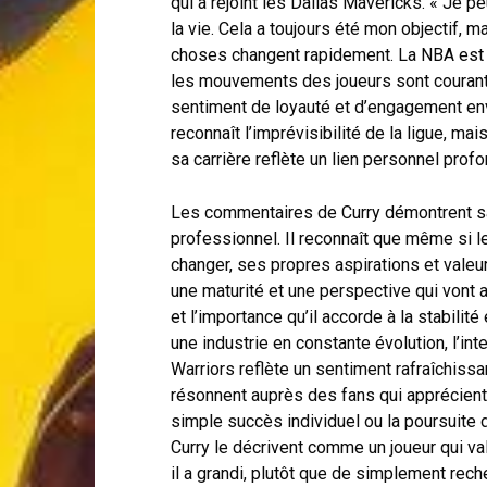
qui a rejoint les Dallas Mavericks. « Je p
la vie. Cela a toujours été mon objectif,
choses changent rapidement. La NBA est u
les mouvements des joueurs sont courants
sentiment de loyauté et d’engagement envers
reconnaît l’imprévisibilité de la ligue, ma
sa carrière reflète un lien personnel prof
Les commentaires de Curry démontrent sa
professionnel. Il reconnaît que même si l
changer, ses propres aspirations et valeu
une maturité et une perspective qui vont 
et l’importance qu’il accorde à la stabilit
une industrie en constante évolution, l’int
Warriors reflète un sentiment rafraîchiss
résonnent auprès des fans qui apprécient l
simple succès individuel ou la poursuite
Curry le décrivent comme un joueur qui va
il a grandi, plutôt que de simplement reche