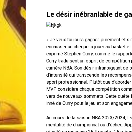
Le désir inébranlable de g
« Je veux toujours gagner, purement et si
encaisser un chèque, à jouer au basket et à
exprimé Stephen Curry, comme le rapporte
Curry traduisent un esprit de compétitio
carrière NBA. Son désir intransigeant de s
d’intensité qui transcende les récompense
sport professionnel. Plutôt que d’aborder
MVP considère chaque compétition comme 
vers de nouveaux sommets. Cette quête i
inné de Curry pour le jeu et son engagem
Au cours de la saison NBA 2023/2024, les c
mentalité de championnat ou d’échec. Appa
récolté en moyenne 26,4 points, 4,5 rebo