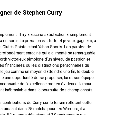
agner de Stephen Curry
mplement. Il n’y a aucune satisfaction à simplement
 en sortir. La pression est forte et je veux gagner », a
 Clutch Points citant Yahoo Sports. Les paroles de
n profondément enraciné qui a alimenté sa remarquable
ortir victorieux témoigne d’un niveau de passion et
s financières ou les distinctions personnelles du
 le jeu comme un moyen d’atteindre une fin, le double
une opportunité de se propulser, lui et son équipe,
ncessante de l’excellence met en évidence l’amour
ent inébranlable dans la poursuite des championnats.
ontributions de Curry sur le terrain reflètent cette
raissant dans 75 matchs pour les Warriors, il a
nds, 5,1 passes décisives et 2,9 revirements par